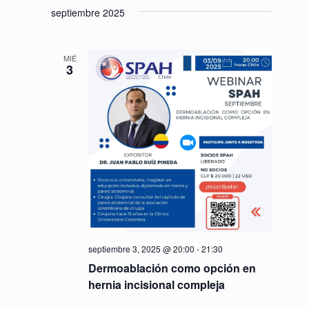
septiembre 2025
e
d
E
a
v
MIÉ
y
3
e
v
n
i
t
s
o
t
a
s
d
e
septiembre 3, 2025 @ 20:00
-
21:30
E
Dermoablación como opción en
hernia incisional compleja
v