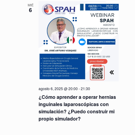
g
c
g
MIÉ
i
6
a
a
o
c
n
c
a
i
l
i
ó
a
ó
f
n
e
n
c
d
h
d
e
a
e
.
v
b
i
agosto 6, 2025 @ 20:00
-
21:30
ú
s
¿Cómo aprender a operar hernias
s
t
inguinales laparoscópicas con
simulación? ¿Puedo construir mi
q
a
propio simulador?
s
u
d
e