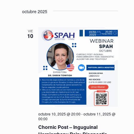
e
n
octubre 2025
t
o
VIE
10
s
octubre 10, 2025 @ 20:00
-
octubre 11, 2025 @
00:00
Chornic Post – Inguguinal