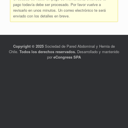
pago todavía debe ser procesado. Por favor vuelve a
revisarlo en unos minutos. Un correo electrónico te será
enviado con los detalles en breve.
Copyright © 2025
Sociedad de Pared Abdominal y Hernia de
Chile.
Todos los derechos reservados.
Desarrollado y mantenido
por
eCongress SPA