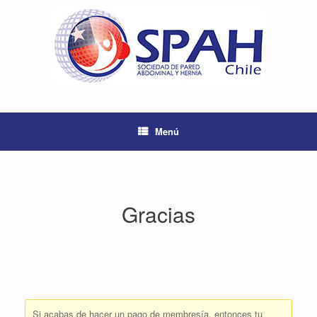
Saltar
al
contenido
Menú
Gracias
Si acabas de hacer un pago de membresía, entonces tu