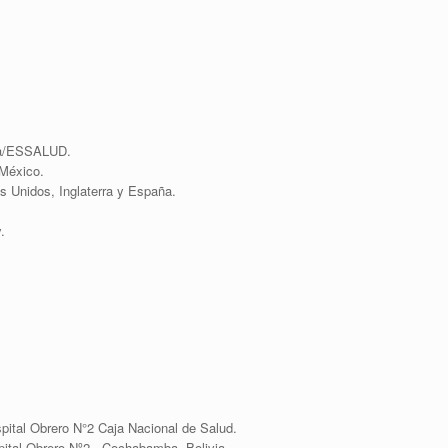
ega/ESSALUD.
 México.
 Unidos, Inglaterra y España.
.
pital Obrero N°2 Caja Nacional de Salud.
pital Obrero Nº2 . Cochabamba- Bolivia.