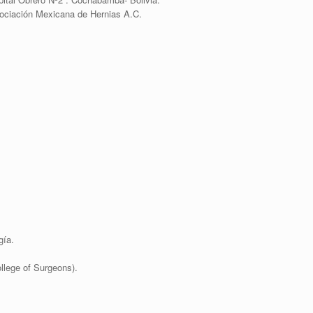
sociación Mexicana de Hernias A.C.
gía.
lege of Surgeons).