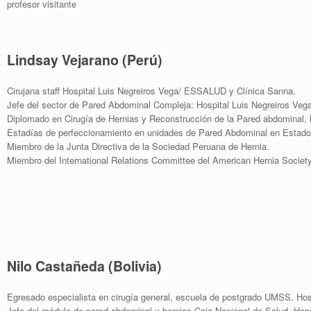
profesor visitante
Lindsay Vejarano (Perú)
Cirujana staff Hospital Luis Negreiros Vega/ ESSALUD y Clínica Sanna.
Jefe del sector de Pared Abdominal Compleja: Hospital Luis Negreiros V
Diplomado en Cirugía de Hernias y Reconstrucción de la Pared abdominal,
Estadías de perfeccionamiento en unidades de Pared Abdominal en Estados
Miembro de la Junta Directiva de la Sociedad Peruana de Hernia.
Miembro del International Relations Committee del American Hernia Society
Nilo Castañeda (Bolivia)
Egresado especialista en cirugía general, escuela de postgrado UMSS. Hos
Jefe del módulo de pared abdominal y hernias Caja Nacional de Salud. Hos