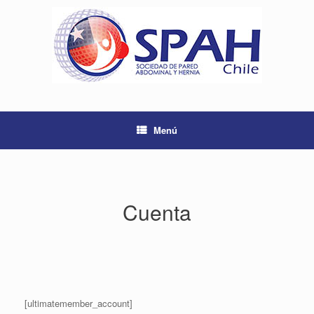
Saltar
al
contenido
Menú
Cuenta
[ultimatemember_account]